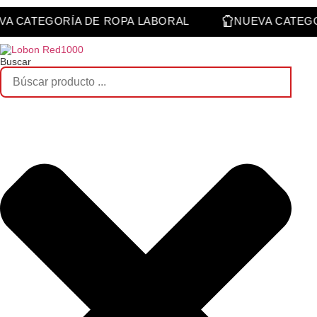
Saltar
al
NUEVA CATEGORÍA DE ROPA LABORAL
NUEVA CA
contenido
Buscar