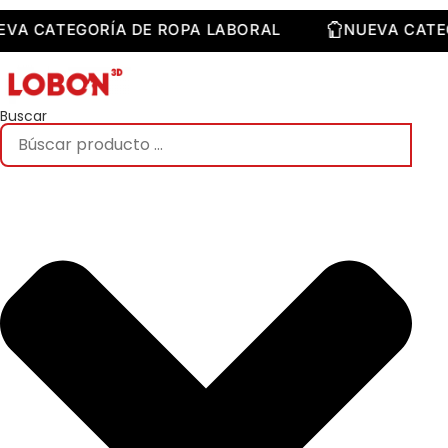
Saltar
al
NUEVA CATEGORÍA DE ROPA LABORAL
NUEVA C
contenido
Buscar